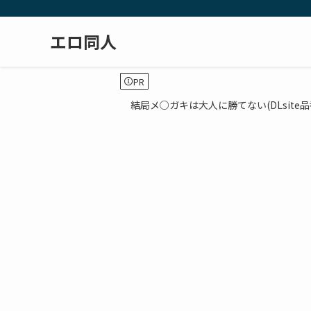
エロ同人
PR
結局メ○ガキは大人に勝てない(DLsite品