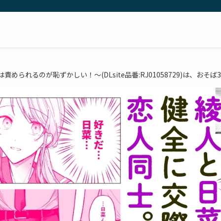
められるのが恥ずかしい！～(DLsite品番:RJ01058729)は、おそ